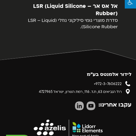
אל אס אר – LSR (Liquid Silicone
on)
Rubber)
סדרת מוצרי גומי סיליקוני נוזלי (LSR – Liquid
סדר
Silicone Rubber).
מומנטיב
לידור אלמנטס בע"מ
+972-3-7606222
רח' הנביאים 63, ת.ד. 116, רמת השרון, ישראל 4727965
עקבו אחרינו: