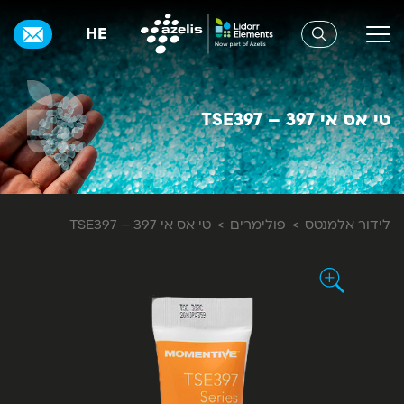
HE
טי אס אי 397 – TSE397
לידור אלמנטס
פולימרים
טי אס אי 397 – TSE397