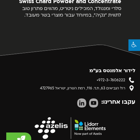
Swiss Chard Powder and Concentrate
אבק
סלרי ומנגולד, המכילים ניטריט, מהווים פתרון טוב
לתווית "נקיה", במיוחד עבור מוצרי בשר מעובד.
לידור אלמנטס בע"מ
+972-3-7606222
רח' הנביאים 63, ת.ד. 116, רמת השרון, ישראל 4727965
עקבו אחרינו: