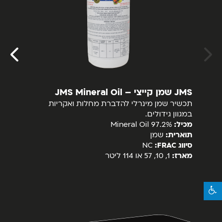
JMS שמן קייצי – JMS Mineral Oil
אוב
תכשיר שמן מינרלי להדברת מחלות ואקריות
תכש
במגוון גידולים.
בכו
מכיל:
97.2% Mineral Oil
מכי
תוארית:
שמן
תוא
סיווג
FRAC
:
NC
סיוו
מארז:
1, 10, 57 או 114 ליטר
מאר